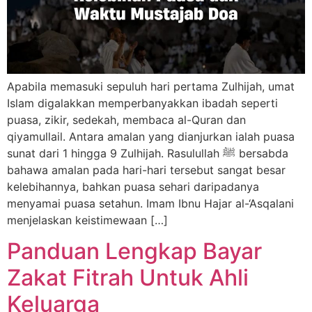
Apabila memasuki sepuluh hari pertama Zulhijah, umat
Islam digalakkan memperbanyakkan ibadah seperti
puasa, zikir, sedekah, membaca al-Quran dan
qiyamullail. Antara amalan yang dianjurkan ialah puasa
sunat dari 1 hingga 9 Zulhijah. Rasulullah ﷺ bersabda
bahawa amalan pada hari-hari tersebut sangat besar
kelebihannya, bahkan puasa sehari daripadanya
menyamai puasa setahun. Imam Ibnu Hajar al-‘Asqalani
menjelaskan keistimewaan […]
Panduan Lengkap Bayar
Zakat Fitrah Untuk Ahli
Keluarga