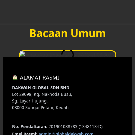
Bacaan Umum
MEDIA RASMI UWA
ALAMAT RASMI
DAKWAH GLOBAL SDN BHD
Lot 29098, Kg. Nakhoda Busu,
Sg. Layar Hujung,
08000 Sungai Petani, Kedah
No. Pendaftaran:
201901038783 (1348113-D)
Emel Rasmi:
admin@globaldakwah.com