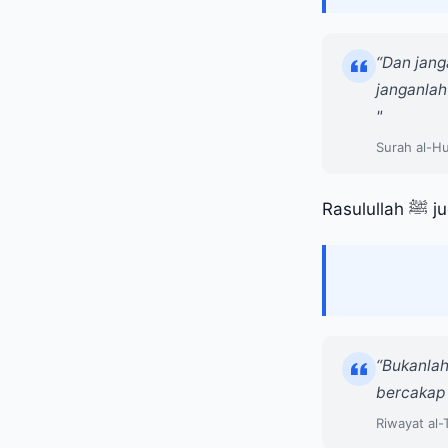
“Dan jang
janganlah
"
Surah al-Hu
Rasu
“Bukanlah
bercakap 
Riwayat al-T