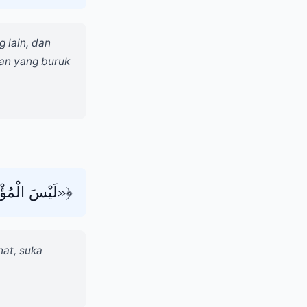
 lain, dan
ran yang buruk
لَيْسَ الْمُؤْم» ﴾
at, suka