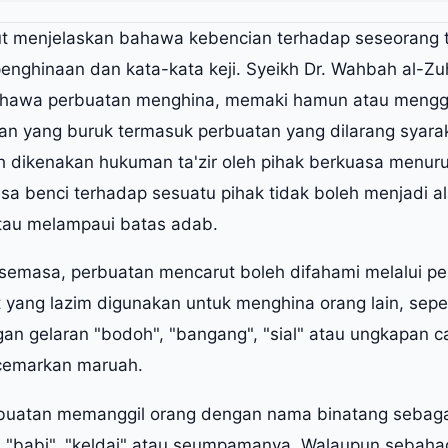
ut menjelaskan bahawa kebencian terhadap seseorang 
enghinaan dan kata-kata keji. Syeikh Dr. Wahbah al-Zu
hawa perbuatan menghina, memaki hamun atau mengge
an yang buruk termasuk perbuatan yang dilarang syara
h dikenakan hukuman ta'zir oleh pihak berkuasa menur
sa benci terhadap sesuatu pihak tidak boleh menjadi a
atau melampaui batas adab.
semasa, perbuatan mencarut boleh difahami melalui p
t yang lazim digunakan untuk menghina orang lain, sep
an gelaran "bodoh", "bangang", "sial" atau ungkapan c
cemarkan maruah.
rbuatan memanggil orang dengan nama binatang sebag
g", "babi", "keldai" atau seumpamanya. Walaupun sebaha