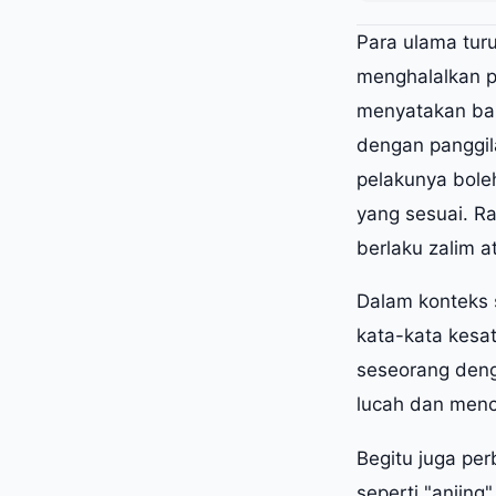
Para ulama tur
menghalalkan p
menyatakan ba
dengan panggil
pelakunya bole
yang sesuai. Ra
berlaku zalim 
Dalam konteks 
kata-kata kesa
seseorang deng
lucah dan men
Begitu juga pe
seperti "anjin