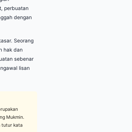
, perbuatan
anggah dengan
kasar. Seorang
n hak dan
kuatan sebenar
ngawal lisan
erupakan
ang Mukmin.
 tutur kata