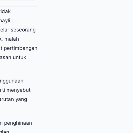
tidak
hayli
lar seseorang
k, malah
ut pertimbangan
lasan untuk
enggunaan
erti menyebut
arutan yang
ai penghinaan
gian