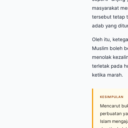
masyarakat men
tersebut tetap
adab yang ditun
Oleh itu, keteg
Muslim boleh 
menolak kezali
terletak pada 
ketika marah.
KESIMPULAN
Mencarut buk
perbuatan ya
Islam mengaja