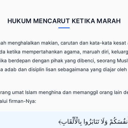
HUKUM MENCARUT KETIKA MARAH
nah menghalalkan makian, carutan dan kata-kata kesat 
da ketika mempertahankan agama, maruah diri, keluarg
tika berdepan dengan pihak yang dibenci, seorang Musl
a adab dan disiplin lisan sebagaimana yang diajar oleh
rang umat Islam menghina dan memanggil orang lain d
alui firman-Nya:
﴿نفُسَكُمْ وَلَا تَنَابَزُوا بِالْأَلْقَابِ