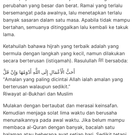
perubahan yang besar dan berat. Ramai yang terlalu
bersemangat pada awalnya, lalu menetapkan terlalu
banyak sasaran dalam satu masa. Apabila tidak mampu
bertahan, semuanya ditinggalkan lalu kembali ke takuk
lama.
Ketahuilah bahawa hijrah yang terbaik adalah yang
bermula dengan langkah yang kecil, namun dilakukan
secara berterusan (istiqamah). Rasulullah ﷺ bersabda:
أَحَبُّ الْأَعْمَالِ إِلَى اللَّهِ أَدْوَمُهَا وَإِنْ قَلَّ
“Amalan yang paling dicintai Allah ialah amalan yang
berterusan walaupun sedikit.”
Riwayat al-Bukhari dan Muslim
Mulakan dengan bertaubat dan merasai keinsafan.
Kemudian menjaga solat lima waktu dan berusaha
menunaikannya pada awal waktu. Jika belum mampu
membaca al-Quran dengan banyak, bacalah satu
halaman atau beberapa ayat setiap hari. Sedikit tetapi