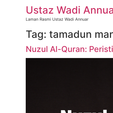
Ustaz Wadi Annua
Laman Rasmi Ustaz Wadi Annuar
Tag:
tamadun man
Nuzul Al-Quran: Peris