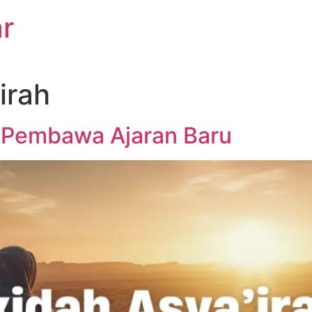
r
irah
n Pembawa Ajaran Baru