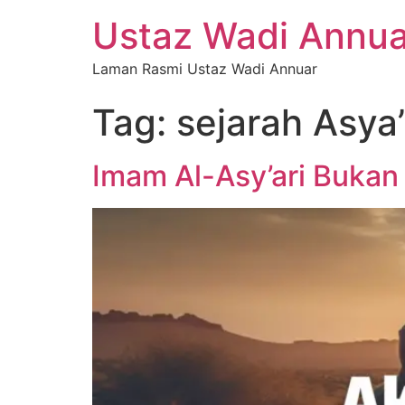
Ustaz Wadi Annua
Laman Rasmi Ustaz Wadi Annuar
Tag:
sejarah Asya’
Imam Al-Asy’ari Buka