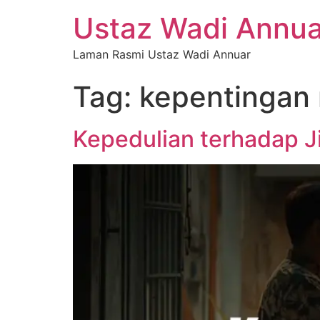
Ustaz Wadi Annua
Laman Rasmi Ustaz Wadi Annuar
Tag:
kepentingan 
Kepedulian terhadap J