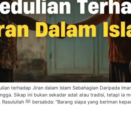
dulian terhadap Jiran dalam Islam Sebahagian Daripada Im
ngga. Sikap ini bukan sekadar adat atau tradisi, tetapi i
seorang Muslim kepada Allah dan hari kiamat. Rasulullah ﷺ bersabda: “Barang siapa 