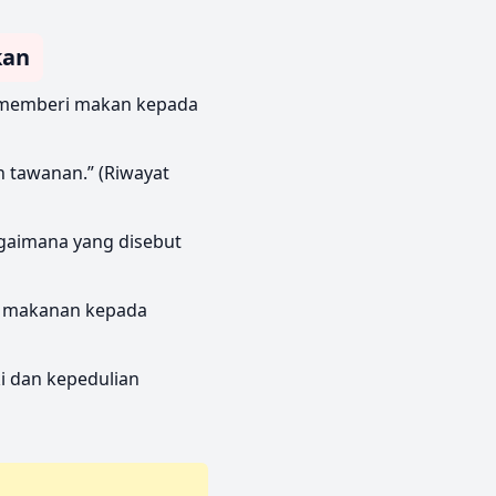
kan
n memberi makan kepada
n tawanan.” (Riwayat
agaimana yang disebut
i dan kepedulian