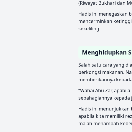
(Riwayat Bukhari dan M
Hadis ini menegaskan b
mencerminkan ketinggi
sekeliling.
Menghidupkan Su
Salah satu cara yang d
berkongsi makanan. Nabi Muhammad ﷺ menasihatkan aga
memberikannya kepada j
“Wahai Abu Zar, apabi
sebahagiannya kepada j
Hadis ini menunjukkan b
apabila kita memiliki r
malah menambah keberka