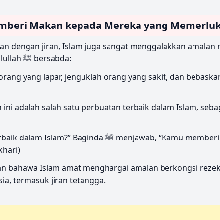
mberi Makan kepada Mereka yang Memerlu
nan dengan jiran, Islam juga sangat menggalakkan amala
mereka yang lapar. Rasulullah ﷺ bersabda:
rang yang lapar, jenguklah orang yang sakit, dan bebaska
ni adalah salah satu perbuatan terbaik dalam Islam, seb
 Baginda ﷺ menjawab, “Kamu memberi makanan kepada
khari)
an bahawa Islam amat menghargai amalan berkongsi rezek
a, termasuk jiran tetangga.