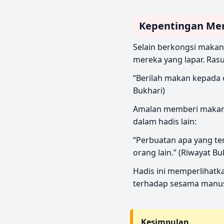
Kepentingan Me
Selain berkongsi maka
“Berilah makan kepada o
Bukhari)
Amalan memberi makan i
dalam hadis lain:
“Perbuatan apa yang terbaik dalam Islam?”
orang lain.” (Riwayat Bu
Hadis ini memperlihatk
terhadap sesama manusi
Kesimpulan