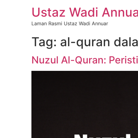
Ustaz Wadi Annua
Laman Rasmi Ustaz Wadi Annuar
Tag:
al-quran dal
Nuzul Al-Quran: Peris