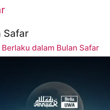
r
 Safar
 Berlaku dalam Bulan Safar