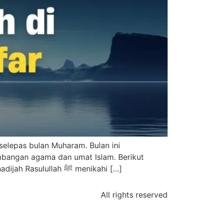
selepas bulan Muharam. Bulan ini
mbangan agama dan umat Islam. Berikut
Pernikahan Rasulullah ﷺ dengan Khadijah Rasulullah ﷺ menikahi […]
All rights reserved