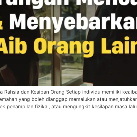
hsia dan Keaiban Orang Setiap individu memiliki keaiban 
emahan yang boleh dianggap memalukan atau menjatuhkan 
ek penampilan fizikal, atau mengungkit kesilapan masa lal