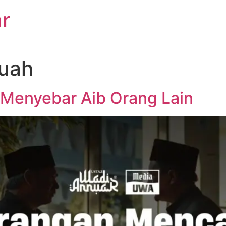
r
uah
 Menyebar Aib Orang Lain