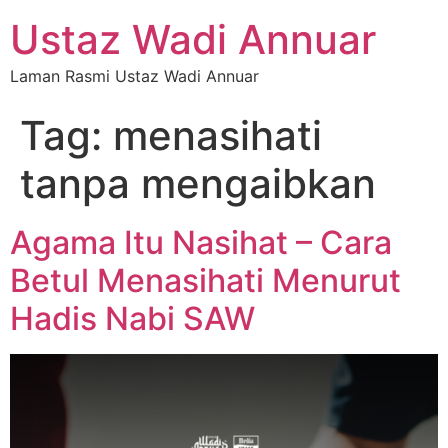
Ustaz Wadi Annuar
Laman Rasmi Ustaz Wadi Annuar
Tag:
menasihati
tanpa mengaibkan
Agama Itu Nasihat – Cara
Betul Menasihati Menurut
Hadis Nabi SAW