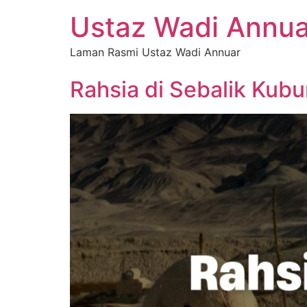
Ustaz Wadi Annua
Laman Rasmi Ustaz Wadi Annuar
Rahsia di Sebalik Kub