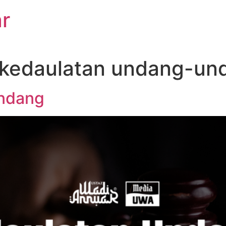
r
 kedaulatan undang-un
ndang