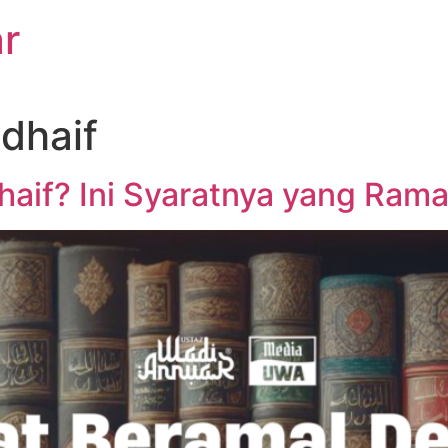
r
dhaif
haif? Ini Syaratnya yang Ram