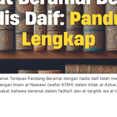
Ramai Terlepas Pandang Beramal dengan hadis daif telah m
angan Imam al-Nawawi (wafat 676H) dalam kitab al-Azkar,
akat bahawa beramal dalam fadha’il dan al-targhib wa al-t