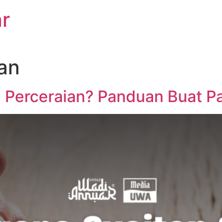
r
an
 Perceraian? Panduan Buat P