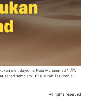
kan oleh Sayidina Nabi Muhammad ﷺ: 1.⁠
t sehari semalam”. (Ruj. Kitab Tazkirah al-
All rights reserved