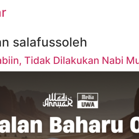
r
n salafussoleh
abiin, Tidak Dilakukan Nabi