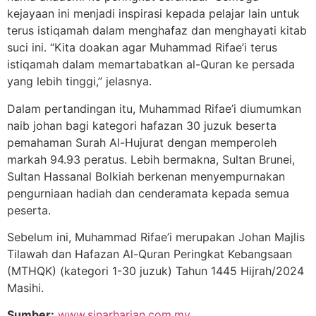
kejayaan ini menjadi inspirasi kepada pelajar lain untuk
terus istiqamah dalam menghafaz dan menghayati kitab
suci ini. “Kita doakan agar Muhammad Rifae’i terus
istiqamah dalam memartabatkan al-Quran ke persada
yang lebih tinggi,” jelasnya.
Dalam pertandingan itu, Muhammad Rifae’i diumumkan
naib johan bagi kategori hafazan 30 juzuk beserta
pemahaman Surah Al-Hujurat dengan memperoleh
markah 94.93 peratus. Lebih bermakna, Sultan Brunei,
Sultan Hassanal Bolkiah berkenan menyempurnakan
pengurniaan hadiah dan cenderamata kepada semua
peserta.
Sebelum ini, Muhammad Rifae’i merupakan Johan Majlis
Tilawah dan Hafazan Al-Quran Peringkat Kebangsaan
(MTHQK) (kategori 1-30 juzuk) Tahun 1445 Hijrah/2024
Masihi.
Sumber:
www.sinarharian.com.my