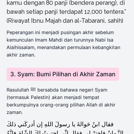
kamu dengan 80 panji (bendera perang), di
bawah setiap panji terdapat 12,000 tentera.”
(Riwayat Ibnu Majah dan al-Tabarani, sahih)
Peperangan ini menjadi pusingan akhir sebelum
kemunculan Imam Mahdi dan turunnya Nabi Isa
Alaihissalam, menandakan permulaan kebangkitan
akhir zaman.
3. Syam: Bumi Pilihan di Akhir Zaman
Rasulullah ﷺ bersabda bahawa negeri Syam
(termasuk Palestin) akan menjadi tempat
berkumpulnya orang-orang pilihan Allah di akhir
zaman.
فقال ابنُ حَوالةَ يا رسولَ اللهِ إن أدركَني ذلكَ
الزَّمانُ فاخترْ لي فقال إنِّي اخترتُ لكَ الشّامَ فإنَّهُ