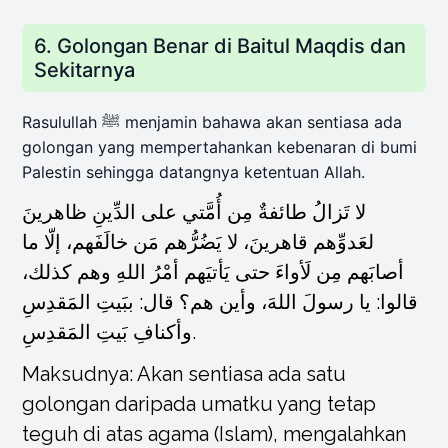
6. Golongan Benar di Baitul Maqdis dan
Sekitarnya
Rasulullah ﷺ menjamin bahawa akan sentiasa ada
golongan yang mempertahankan kebenaran di bumi
Palestin sehingga datangnya ketentuan Allah.
لا تَزالُ طائفةٌ مِن أُمَّتي على الدِّينِ ظاهرينَ
لعَدوِّهم قاهرينَ، لا يَضُرُّهم مَن خالَفَهم، إلّا ما
أصابَهم مِن لَأواءَ حتى يَأتيَهم أمْرُ اللهِ وهم كذلك،
قالوا: يا رسولَ اللهَ، وأين هم؟ قال: ببَيتِ المَقدِسِ
وأكنافِ بَيتِ المَقدِسِ.
Maksudnya: Akan sentiasa ada satu
golongan daripada umatku yang tetap
teguh di atas agama (Islam), mengalahkan