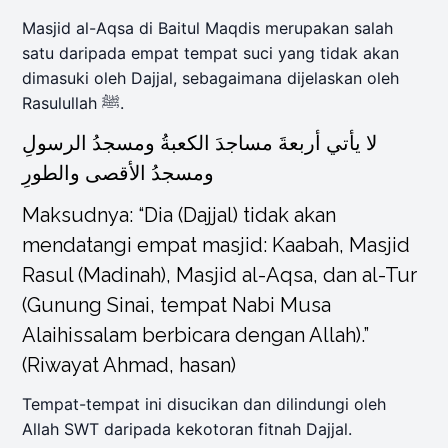
Masjid al-Aqsa di Baitul Maqdis merupakan salah
satu daripada empat tempat suci yang tidak akan
dimasuki oleh Dajjal, sebagaimana dijelaskan oleh
Rasulullah ﷺ.
لا يأتي أربعةَ مساجدَ الكعبةُ ومسجدُ الرسولِ
ومسجدُ الأقصى والطورِ
Maksudnya: “Dia (Dajjal) tidak akan
mendatangi empat masjid: Kaabah, Masjid
Rasul (Madinah), Masjid al-Aqsa, dan al-Tur
(Gunung Sinai, tempat Nabi Musa
Alaihissalam berbicara dengan Allah).”
(Riwayat Ahmad, hasan)
Tempat-tempat ini disucikan dan dilindungi oleh
Allah SWT daripada kekotoran fitnah Dajjal.